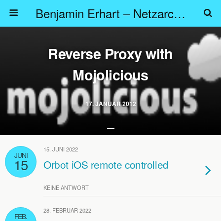
Benjamin Erhart – Netzarchitekt
Reverse Proxy with
Mojolicious
17. JANUAR 2012
15. JUNI 2022
JUNI
15
Orbot iOS remote controlled
KEINE ANTWORT
28. FEBRUAR 2022
FEB.