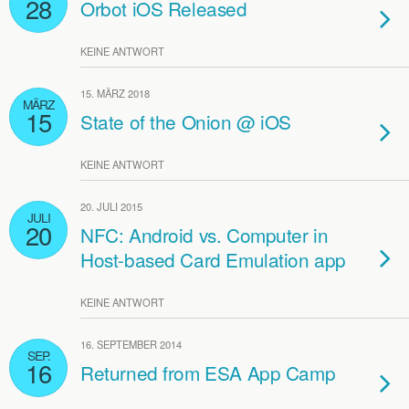
28
Orbot iOS Released
KEINE ANTWORT
15. MÄRZ 2018
MÄRZ
15
State of the Onion @ iOS
KEINE ANTWORT
20. JULI 2015
JULI
20
NFC: Android vs. Computer in
Host-based Card Emulation app
KEINE ANTWORT
16. SEPTEMBER 2014
SEP.
16
Returned from ESA App Camp