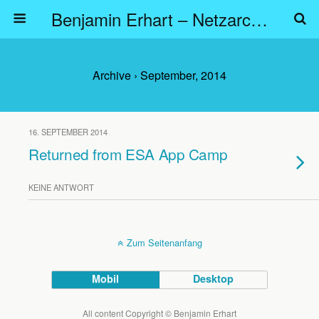
Benjamin Erhart – Netzarchitekt
Archive › September, 2014
16. SEPTEMBER 2014
Returned from ESA App Camp
KEINE ANTWORT
Zum Seitenanfang
Mobil
Desktop
All content Copyright © Benjamin Erhart