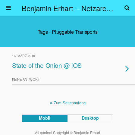
Benjamin Erhart – Netzarchitekt
Tags › Pluggable Transports
15. MÄRZ 2018
State of the Onion @ iOS
KEINE ANTWORT
Zum Seitenanfang
Mobil
Desktop
All content Copyright © Benjamin Erhart