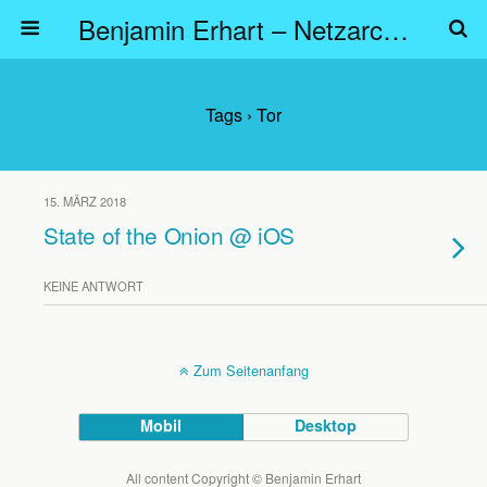
Benjamin Erhart – Netzarchitekt
Tags › Tor
15. MÄRZ 2018
State of the Onion @ iOS
KEINE ANTWORT
Zum Seitenanfang
Mobil
Desktop
All content Copyright © Benjamin Erhart