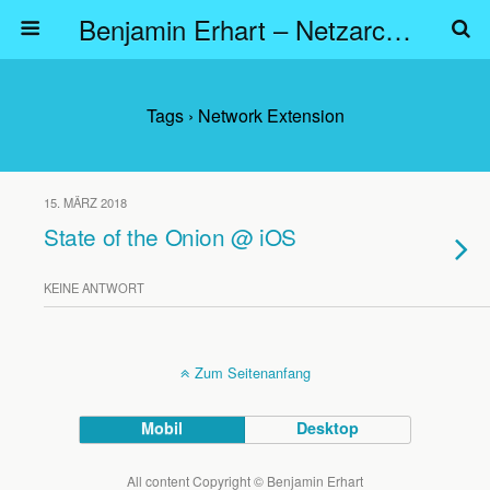
Benjamin Erhart – Netzarchitekt
Tags › Network Extension
15. MÄRZ 2018
State of the Onion @ iOS
KEINE ANTWORT
Zum Seitenanfang
Mobil
Desktop
All content Copyright © Benjamin Erhart