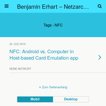
Benjamin Erhart – Netzarchitekt
Tags › NFC
20. JULI 2015
NFC: Android vs. Computer in
Host-based Card Emulation app
KEINE ANTWORT
Zum Seitenanfang
Mobil
Desktop