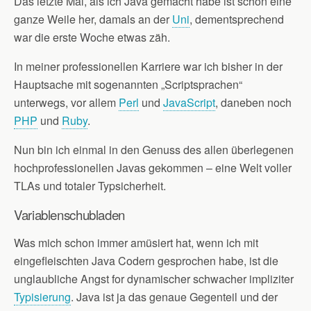
Das letzte Mal, als ich Java gemacht habe ist schon eine
ganze Weile her, damals an der
Uni
, dementsprechend
war die erste Woche etwas zäh.
In meiner professionellen Karriere war ich bisher in der
Hauptsache mit sogenannten „Scriptsprachen“
unterwegs, vor allem
Perl
und
JavaScript
, daneben noch
PHP
und
Ruby
.
Nun bin ich einmal in den Genuss des allen überlegenen
hochprofessionellen Javas gekommen – eine Welt voller
TLAs und totaler Typsicherheit.
Variablenschubladen
Was mich schon immer amüsiert hat, wenn ich mit
eingefleischten Java Codern gesprochen habe, ist die
unglaubliche Angst for dynamischer schwacher impliziter
Typisierung
. Java ist ja das genaue Gegenteil und der