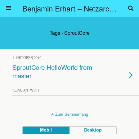
Benjamin Erhart – Netzarchitekt
Tags › SproutCore
4. OKTOBER 2010
SproutCore HelloWorld from
master
KEINE ANTWORT
Zum Seitenanfang
Mobil
Desktop