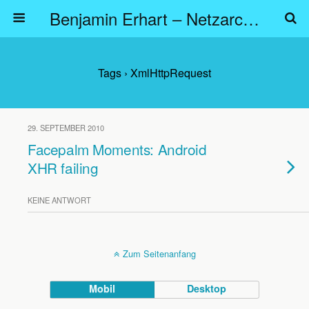
Benjamin Erhart – Netzarchitekt
Tags › XmlHttpRequest
29. SEPTEMBER 2010
Facepalm Moments: Android
XHR failing
KEINE ANTWORT
Zum Seitenanfang
Mobil
Desktop