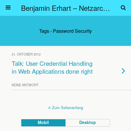
Benjamin Erhart – Netzarchitekt
Tags › Password Security
21. OKTOBER 2012
Talk: User Credential Handling
in Web Applications done right
KEINE ANTWORT
Zum Seitenanfang
Mobil
Desktop