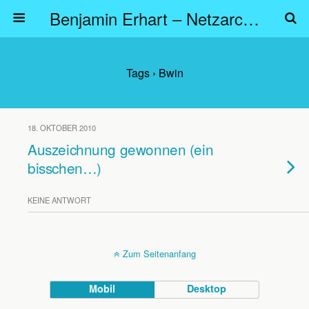
Benjamin Erhart – Netzarchitekt
Tags › Bwin
18. OKTOBER 2010
Auszeichnung gewonnen (ein
bisschen…)
KEINE ANTWORT
Zum Seitenanfang
Mobil
Desktop